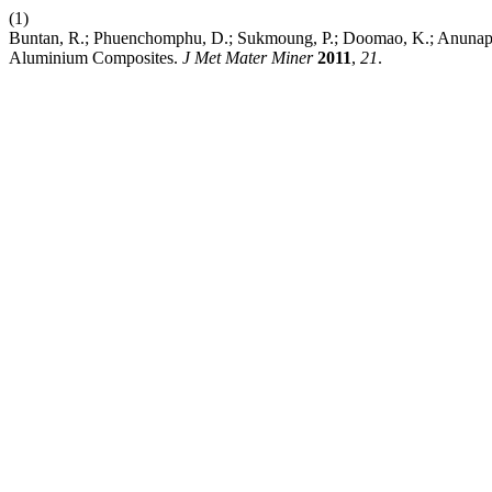
(1)
Buntan, R.; Phuenchomphu, D.; Sukmoung, P.; Doomao, K.; Anunapiwa
Aluminium Composites.
J Met Mater Miner
2011
,
21
.