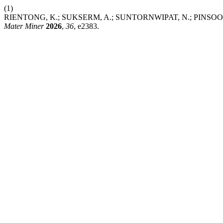
(1)
RIENTONG, K.; SUKSERM, A.; SUNTORNWIPAT, N.; PINSOOK, U. C
Mater Miner
2026
,
36
, e2383.