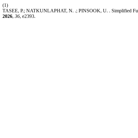
(1)
TASEE, P.; NATKUNLAPHAT, N. .; PINSOOK, U. . Simplified Functi
2026
,
36
, e2393.