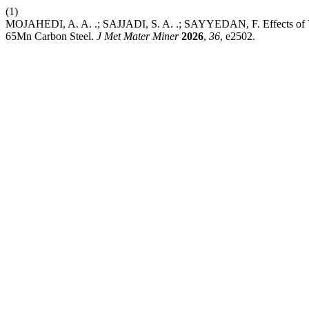
(1)
MOJAHEDI, A. A. .; SAJJADI, S. A. .; SAYYEDAN, F. Effects of Va
65Mn Carbon Steel.
J Met Mater Miner
2026
,
36
, e2502.