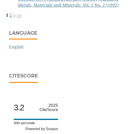
Metals, Materials and Minerals: Vol. 1 No. 2 (1992)
1
2
>
>>
LANGUAGE
English
CITESCORE
3.2
2025
CiteScore
60th percentile
Powered by Scopus